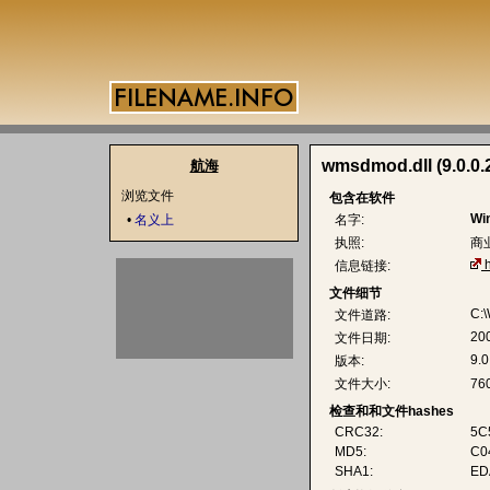
wmsdmod.dll (9.0.0.
航海
浏览文件
包含在软件
Wi
•
名义上
名字:
执照:
商
信息链接:
文件细节
C:
文件道路:
200
文件日期:
9.0
版本:
文件大小:
76
检查和和文件hashes
CRC32:
5C
MD5:
C0
SHA1:
ED