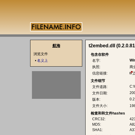
t2embed.dll (0.2.0.81
航海
浏览文件
包含在软件
Wi
•
名义上
名字:
执照:
商
信息链接:
文件细节
C:
文件道路:
20
文件日期:
0.2
版本:
文件大小:
19
检查和和文件hashes
CRC32:
42
MD5:
A8
SHA1:
A3