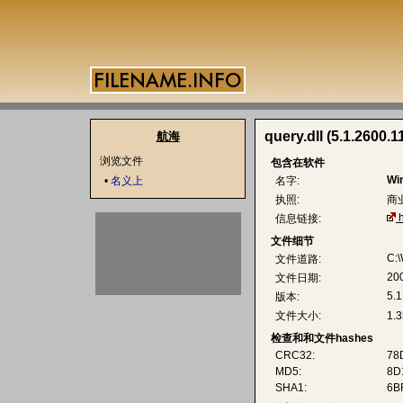
query.dll (5.1.2600.1
航海
浏览文件
包含在软件
Wi
•
名义上
名字:
执照:
商
信息链接:
文件细节
C:\
文件道路:
20
文件日期:
5.1
版本:
文件大小:
1.
检查和和文件hashes
CRC32:
78
MD5:
8D
SHA1:
6B