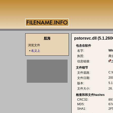
pstorsvc.dll (5.1.260
航海
浏览文件
包含在软件
Wi
•
名义上
名字:
执照:
商
信息链接:
文件细节
C:\
文件道路:
20
文件日期:
5.1
版本:
文件大小:
26
检查和和文件hashes
CRC32:
89
MD5:
67
SHA1:
2F