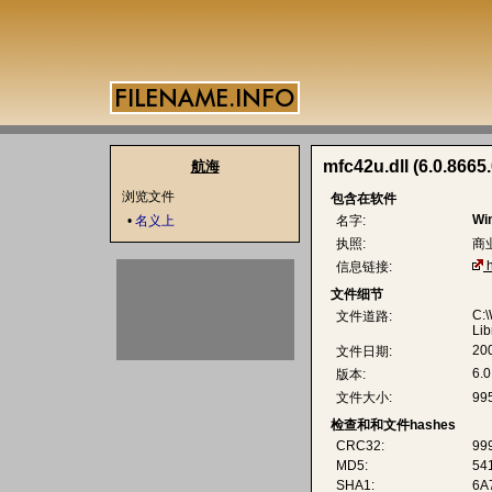
mfc42u.dll (6.0.8665.
航海
浏览文件
包含在软件
Wi
•
名义上
名字:
执照:
商
信息链接:
文件细节
C:
文件道路:
Lib
20
文件日期:
6.0
版本:
文件大小:
99
检查和和文件hashes
CRC32:
99
MD5:
54
SHA1:
6A