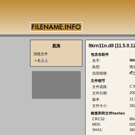
ltkrn11n.dll (11.5.0.1
航海
浏览文件
包含在软件
Wi
•
名义上
名字:
执照:
商
信息链接:
文件细节
C:\
文件道路:
20
文件日期:
11.
版本:
文件大小:
39
检查和和文件hashes
CRC32:
B6
MD5:
02
SHA1:
38