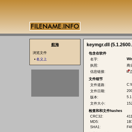
keymgr.dll (5.1.2600.
航海
浏览文件
包含在软件
Wi
•
名义上
名字:
执照:
商
信息链接:
文件细节
C:
文件道路:
20
文件日期:
5.1
版本:
文件大小:
15
检查和和文件hashes
CRC32:
41
MD5:
1B
SHA1:
F4