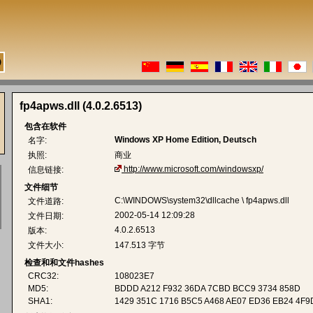
fp4apws.dll (4.0.2.6513)
包含在软件
Windows XP Home Edition, Deutsch
名字:
执照:
商业
http://www.microsoft.com/windowsxp/
信息链接:
文件细节
C:\WINDOWS\system32\dllcache \ fp4apws.dll
文件道路:
2002-05-14 12:09:28
文件日期:
4.0.2.6513
版本:
文件大小:
147.513 字节
检查和和文件hashes
CRC32:
108023E7
MD5:
BDDD A212 F932 36DA 7CBD BCC9 3734 858D
SHA1:
1429 351C 1716 B5C5 A468 AE07 ED36 EB24 4F9