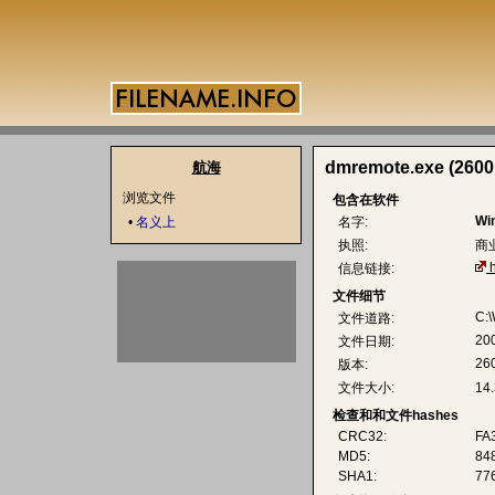
dmremote.exe (2600.
航海
浏览文件
包含在软件
Wi
•
名义上
名字:
执照:
商
信息链接:
文件细节
C:
文件道路:
20
文件日期:
260
版本:
文件大小:
14
检查和和文件hashes
CRC32:
FA
MD5:
84
SHA1:
77