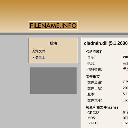
ciadmin.dll (5.1.2600
航海
浏览文件
包含在软件
Wi
•
名义上
名字:
执照:
商
信息链接:
文件细节
C:\
文件道路:
20
文件日期:
5.1
版本:
文件大小:
16
检查和和文件hashes
CRC32:
B1
MD5:
0F
SHA1:
16